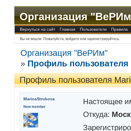
Организация "ВеРИм
Вернуться на сайт
Главная
Пользователи
Правила
Вы не вошли.
Пожалуйста, войдите или зарегистрируйтесь.
Организация "ВеРИм"
»
Профиль пользователя 
Профиль пользователя Mari
MarinaStrukova
Настоящее и
New member
Откуда:
Моск
Зарегистрир